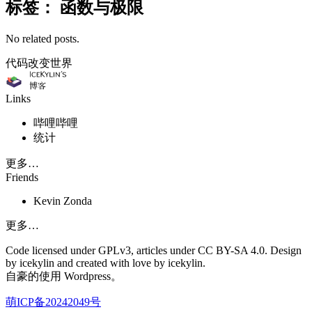
标签：
函数与极限
No related posts.
代码改变世界
Links
哔哩哔哩
统计
更多…
Friends
Kevin Zonda
更多…
Code licensed under GPLv3, articles under CC BY-SA 4.0. Design
by icekylin and created with love by icekylin.
自豪的使用 Wordpress。
萌ICP备20242049号