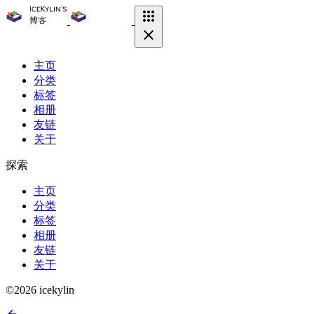
跳
至
内
容
主页
分类
标签
相册
友链
关于
探索
主页
分类
标签
相册
友链
关于
©2026 icekylin