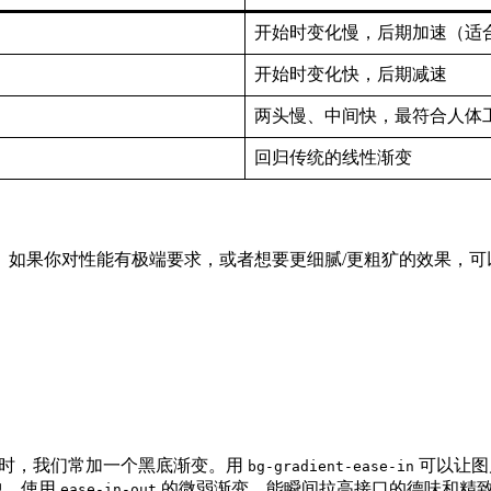
开始时变化慢，后期加速（适
开始时变化快，后期减速
两头慢、中间快，最符合人体
回归传统的线性渐变
度。如果你对性能有极端要求，或者想要更细腻/更粗犷的效果，
时，我们常加一个黑底渐变。用
可以让图
bg-gradient-ease-in
位中，使用
的微弱渐变，能瞬间拉高接口的德味和精
ease-in-out